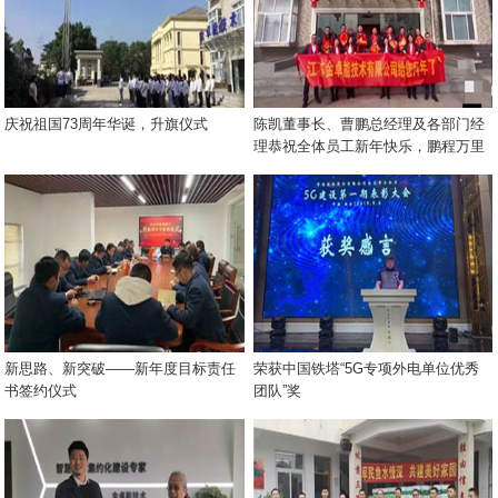
庆祝祖国73周年华诞，升旗仪式
陈凯董事长、曹鹏总经理及各部门经
理恭祝全体员工新年快乐，鹏程万里
新思路、新突破——新年度目标责任
荣获中国铁塔“5G专项外电单位优秀
书签约仪式
团队”奖